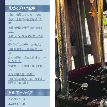
最近のブログ記事
川越 猫屋にゃん吉（半纏）
坂戸 永源寺のお釈迦様（半
纏）
太田市円福寺千手観音（のぼ
り）
金笛うどん処 春夏秋冬（のれ
ん）
帯バッグの小梅や（のれん）
川島町消防団 受章記念（手
拭）
ふじみ野市 長宮氷川神社 (神
社のぼり）
飯能祭り 下畑囃子連（手拭
い）
久米川囃子連（半纏）
川越市新宿町の山車（福来会、
囃子保存會の浴衣）
月別
アーカイブ
2026年7月 (1)
2026年6月 (2)