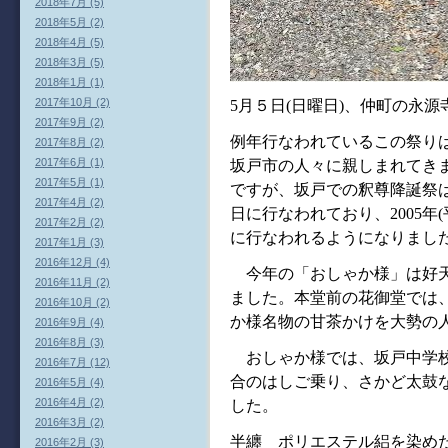
2018年7月 (5)
2018年5月 (2)
2018年4月 (5)
2018年3月 (5)
2018年1月 (1)
2017年10月 (2)
5月５日(日曜日)、仲町の永
2017年9月 (2)
例年行なわれているこの祭り
2017年8月 (2)
2017年6月 (1)
坂戸市の人々に親しまれてき
2017年5月 (1)
ですが、坂戸での釈尊降誕祭
2017年4月 (2)
日に行なわれており、2005年
2017年2月 (2)
に行なわれるようになりまし
2017年1月 (3)
2016年12月 (4)
今年の「おしゃか様」は好天
2016年11月 (2)
ました。本堂前の花御堂では
2016年10月 (2)
か様名物の甘茶かけを大勢の
2016年9月 (4)
2016年8月 (3)
おしゃか様では、坂戸中学校
2016年7月 (12)
合のはしご乗り、さかど太鼓
2016年5月 (4)
2016年4月 (2)
した。
2016年3月 (2)
半纏 ポリエステル絽を染め
2016年2月 (3)