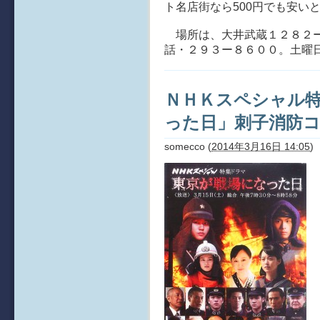
ト名店街なら500円でも安い
場所は、大井武蔵１２８２ー
話・２９３ー８６００。土曜
ＮＨＫスペシャル
った日」刺子消防
somecco
(
2014年3月16日 14:05
)