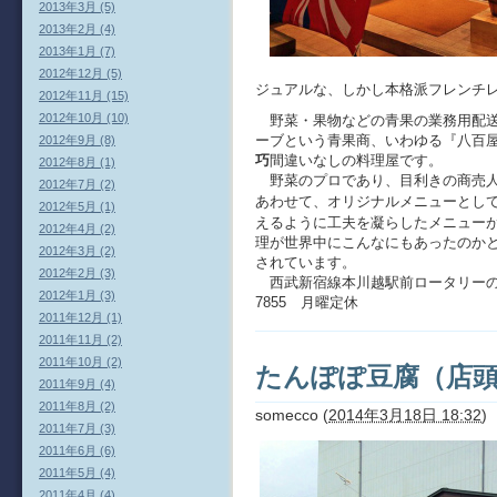
2013年3月 (5)
2013年2月 (4)
2013年1月 (7)
2012年12月 (5)
ジュアルな、しかし本格派フレンチ
2012年11月 (15)
2012年10月 (10)
野菜・果物などの青果の業務用配送
ーブという青果商、いわゆる『八百
2012年9月 (8)
巧
間違いなしの料理屋です。
2012年8月 (1)
野菜のプロであり、目利きの商売人
2012年7月 (2)
あわせて、オリジナルメニューとし
2012年5月 (1)
えるように工夫を凝らしたメニュー
2012年4月 (2)
理が世界中にこんなにもあったのか
2012年3月 (2)
されています。
2012年2月 (3)
西武新宿線本川越駅前ロータリーの向か
2012年1月 (3)
7855 月曜定休
2011年12月 (1)
2011年11月 (2)
2011年10月 (2)
たんぽぽ豆腐（店
2011年9月 (4)
2011年8月 (2)
somecco
(
2014年3月18日 18:32
)
2011年7月 (3)
2011年6月 (6)
2011年5月 (4)
2011年4月 (4)