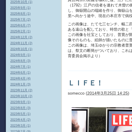
2025年10月 (1)
（1792）江戸の信者を連れて木曽
2025年9月 (1)
し、御嶽開山の端緒を作り、御嶽山
2025年8月 (1)
里へ向かう途中、現在の本庄市で病
2025年7月 (2)
この画像は、たて七三センチ、幅二
2025年6月 (7)
ある遠山を配しており、時世の歌と
2025年2月 (1)
この画像を社宝としており、普寛が
2024年12月 (2)
像そのものも、絵師が描いたものに
2024年11月 (2)
この画像は、埼玉ゆかりの宗教者普
2024年10月 (1)
は、祭文の断簡がついており、これ
2024年9月 (1)
育委員会掲示より）
2024年8月 (3)
2024年7月 (1)
2024年6月 (1)
2024年4月 (4)
ＬＩＦＥ！
2024年1月 (3)
2023年11月 (2)
somecco
(
2014年3月25日 14:25
)
2023年10月 (2)
2023年9月 (1)
2023年8月 (3)
2023年5月 (1)
2023年4月 (2)
2023年3月 (1)
2023年2月 (9)