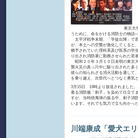
東京大空襲の壮絶な悲劇
うために、命をかける消防士の物語
太平洋戦争末期、「学徒出陣」で若
が、本土への空襲が激化してくると
猶予されていた理科系及び医系の学
り出され消防署に勤務させられた若
昭和２０年３月１０日未明の東京大
襲火災の真っ只中に駆り出された多
彼らの知られざる消火活動を通して
を乗り越え、次世代へとつなぐ勇気
3月15日 19時より放送されまし
着る消防服「刺子」を染めて仕立て
すが、当時焼夷弾の振る中、刺子消
います。それでも気力で立ち向かっ
川端康成「愛犬エリ