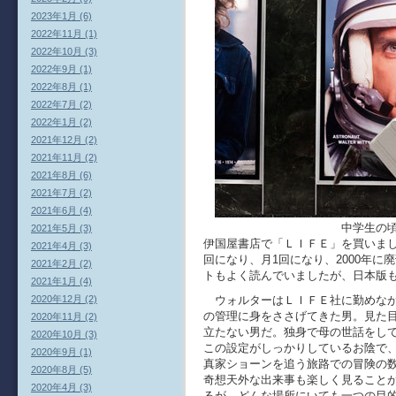
2023年1月 (6)
2022年11月 (1)
2022年10月 (3)
2022年9月 (1)
2022年8月 (1)
2022年7月 (2)
2022年1月 (2)
2021年12月 (2)
2021年11月 (2)
2021年8月 (6)
2021年7月 (2)
2021年6月 (4)
中学生の頃だったかアポ
2021年5月 (3)
伊国屋書店で「ＬＩＦＥ」を買いま
2021年4月 (3)
回になり、月1回になり、2000年
2021年2月 (2)
トもよく読んでいましたが、日本版
2021年1月 (4)
ウォルターはＬＩＦＥ社に勤めなが
2020年12月 (2)
の管理に身をささげてきた男。見た
2020年11月 (2)
立たない男だ。独身で母の世話をし
2020年10月 (3)
この設定がしっかりしているお陰で
2020年9月 (1)
真家ショーンを追う旅路での冒険の
2020年8月 (5)
奇想天外な出来事も楽しく見ること
2020年4月 (3)
るが、どんな場所にいても一つの目