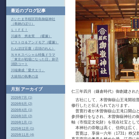
最近のブログ記事
さいたま市桜区田島御嶽神社
（奉納のぼり）
ＬＩＦＥ！
川越市 悠友窯 （暖簾）
ビストロ＆アンドモア（暖簾）
たんぽぽ豆腐（店頭のれん）
ＮＨＫスペシャル特集ドラマ
「東京が戦場になった日」刺子
消防コート
川端康成「愛犬エリ」
大統領の執事の涙
田島御嶽神社は人皇
月別
アーカイブ
仁三年四月（鎌倉時代）御創建され
2026年7月 (1)
古社にして、木曽御嶽山王滝開祖普
2026年6月 (2)
修行したと伝えられております。
2026年4月 (1)
普寛行者が木曽御嶽山王滝口開山と
2026年3月 (2)
参拝修行をなされ、木曽御嶽神社の
軸（市指定文化財）を現在社宝とし
2026年1月 (1)
本神社の崇敬は高く、信仰は広く、
2025年12月 (1)
普寛は、享保一六年（1731）秩父
2025年11月 (4)
真言両宗の奥義を極めた後、江戸に