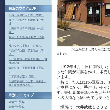
最近のブログ記事
川越 猫屋にゃん吉（半纏）
坂戸 永源寺のお釈迦様（半
纏）
太田市円福寺千手観音（のぼ
り）
金笛うどん処 春夏秋冬（のれ
ん）
帯バッグの小梅や（のれん）
埼玉県むさし野たんぽぽ会・自
川島町消防団 受章記念（手
ました。
拭）
ふじみ野市 長宮氷川神社 (神
社のぼり）
2012年４月１日に開設し
飯能祭り 下畑囃子連（手拭
った仲間が豆腐を作り、販売
い）
久米川囃子連（半纏）
います。
川越市新宿町の山車（福来会、
特に、たんぽぽの豆腐は、１
囃子保存會の浴衣）
と室戸にがり、手作りがポイ
す。寄せ豆腐＠180円をいた
月別
アーカイブ
ト名店街なら500円でも安い
2026年7月 (1)
2026年6月 (2)
場所は、大井武蔵１２８２ー