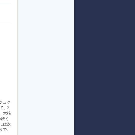
ジュク
て、2
、大根
5段く
には次
りで、