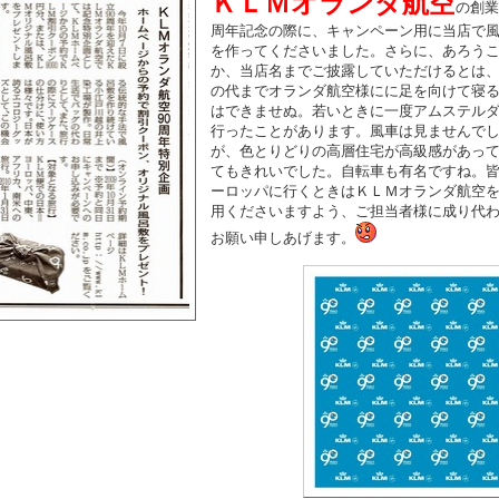
ＫＬＭオランダ航空
の創業
周年記念の際に、キャンペーン用に当店で
を作ってくださいました。さらに、あろう
か、当店名までご披露していただけるとは
の代までオランダ航空様にに足を向けて寝
はできませぬ。若いときに一度アムステル
行ったことがあります。風車は見ませんで
が、色とりどりの高層住宅が高級感があっ
てもきれいでした。自転車も有名ですね。
ーロッパに行くときはＫＬＭオランダ航空
用くださいますよう、ご担当者様に成り代
お願い申しあげます。