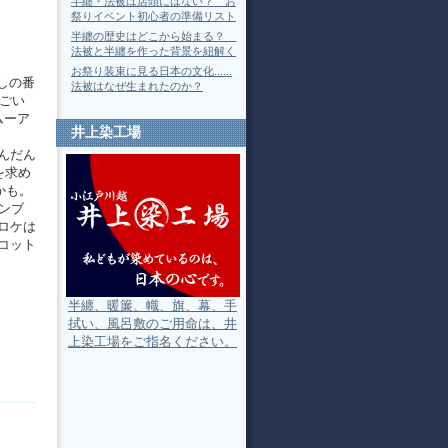
半纏・法被は店頭にはない？ お
祭りイベント初心者の準備リスト
半纏の歴史はどこから始まる？
法被と半纏を作った背景を紐解く
お祭り装束に見る日本の文化......
殺しの番
法被はなぜ生まれたのか？
すごい
ムーア
井上染工場
んだん
を求め
かも。
ンブ
ロケは
コット
半纏、暖簾、幟、旗、幕、手
拭い、風呂敷のご用命は、井
上染工場をご指名ください。