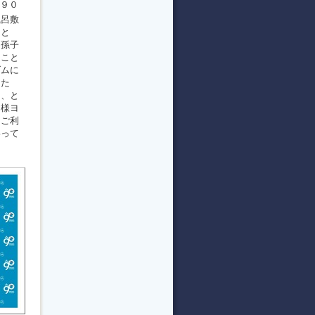
９０
風呂敷
こと
、孫子
ること
ダムに
した
て、と
皆様ヨ
をご利
わって