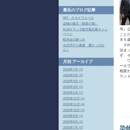
最近のブログ記事
007 スカイフォール
染物の復元（額装の幕）
号』
KLMオランダ航空風呂敷キャン
ペーン
こと
８５
町内会の餅つき
それ
古式手打ち蕎麦 鷹や（のれ
治ま
ん）
ず、
ウオ
月別
アーカイブ
ール
2026年7月 (1)
相変
2026年6月 (2)
ラン
2026年4月 (1)
2026年3月 (2)
2026年1月 (1)
2025年12月 (1)
2025年11月 (4)
2025年10月 (1)
2025年9月 (1)
2025年8月 (1)
染
2025年7月 (2)