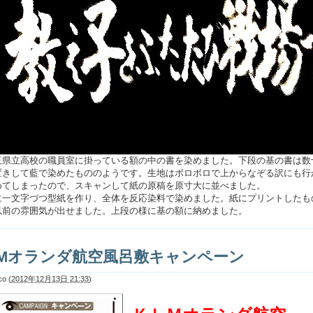
県立高校の職員室に掛っている額の中の書を染めました。下段の基の書は数
置きして藍で染めたもののようです。生地はボロボロで上からなぞる訳にも行
めてしまったので、スキャンして紙の原稿を原寸大に並べました。
一文字づつ型紙を作り、全体を反応染料で染めました。紙にプリントしたも
以前の雰囲気が出せました。上段の様に基の額に納めました。
LMオランダ航空風呂敷キャンペーン
co
(
2012年12月13日 21:33
)