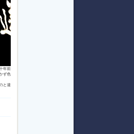
十年前
かず色
のと違