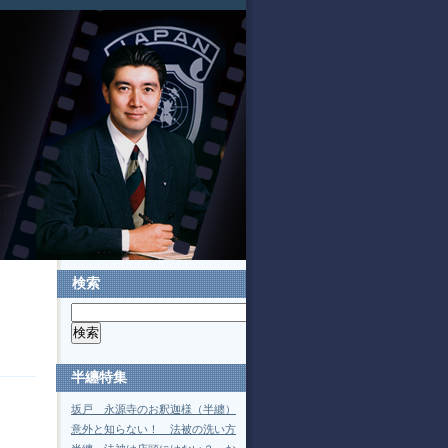
検索
半纏特集
坂戸 永源寺のお釈迦様（半纏）
意外と知らない！ 法被の洗い方