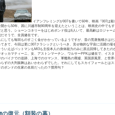
イアンフレミングが007を書いて60年、映画『007は
公開から50年、因に川越市制90周年を迎えたということは、映画史の中でも
だと思う。ショーンコネリーをはじめボンド役は6人いて、最高齢はロジャー
歳だそうで、全員健在です。
にしても毎回ものすごく金がかかっているようですが、昔の荒唐無稽さはだ
ってきて、今回は更に007クラシックというべき、見せ物的な宇宙に活躍の場
そういえばバットマンもMI3も主役本人の身体能力のみに原点回帰してきたの
ッカマティーニ、女、アストンマーチン、ワルサーPPKは健在で、イスタ
でのバイクでの追跡、上海でのロマンス、軍艦島の廃墟、英国原風景、と世界
わらずの大判振舞はあいかわらずでした。それにしてもスカイフォールとはス
ドのボンドの生家の名前だったの？慣用句？
物の復元（額装の幕）