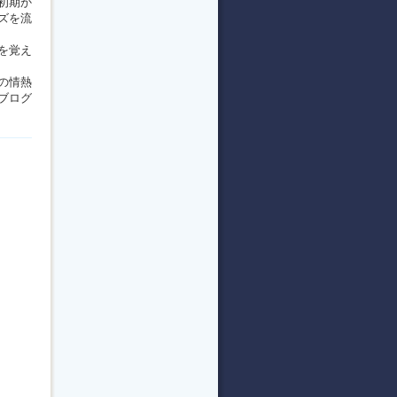
初期か
ズを流
を覚え
の情熱
ブログ