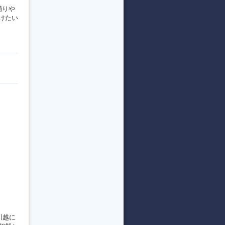
踊りや
けたい
川越に