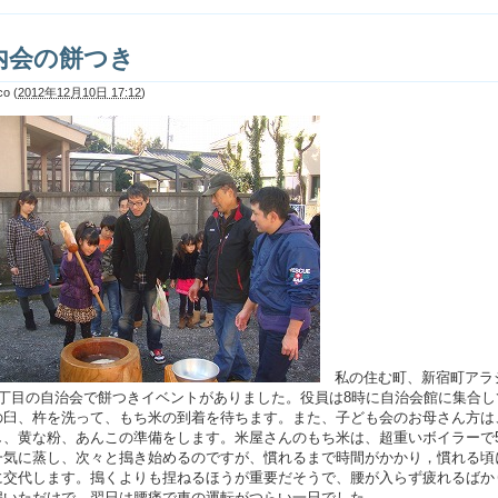
内会の餅つき
co
(
2012年12月10日 17:12
)
私の住む町、新宿町アラ
5丁目の自治会で餅つきイベントがありました。役員は8時に自治会館に集合し
の臼、杵を洗って、もち米の到着を待ちます。また、子ども会のお母さん方は
し、黄な粉、あんこの準備をします。米屋さんのもち米は、超重いボイラーで
一気に蒸し、次々と搗き始めるのですが、慣れるまで時間がかかり，慣れる頃
に交代します。搗くよりも捏ねるほうが重要だそうで、腰が入らず疲れるばか
搗いただけで、翌日は腰痛で車の運転がつらい一日でした。