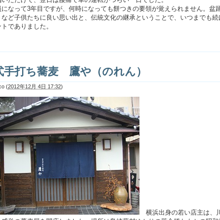
になって3年目ですが、何時になっても餅つきの要領が覚えられません。盆
きなど子供たちに良い思い出と、伝統文化の継承ということで、いつまでも続
ントでありました。
式手打ち蕎麦 鷹や（のれん）
co
(
2012年12月 4日 17:32
)
横浜出身の若い店主は、