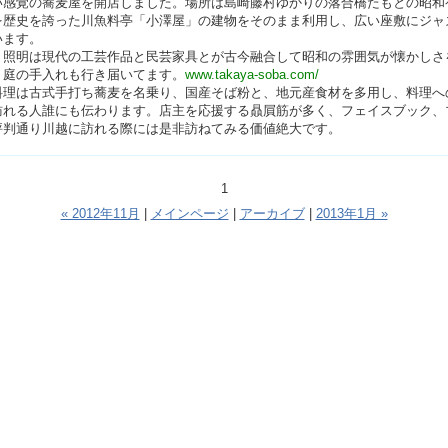
い感覚の蕎麦屋を開店しました。場所は島崎藤村ゆかりの落合橋たもとの昭和
を歴史を誇った川魚料亭「小澤屋」の建物をそのまま利用し、広い座敷にジャ
います。
、照明は現代の工芸作品と民芸家具とが古今融合して昭和の雰囲気が懐かしさ
。庭の手入れも行き届いてます。
www.takaya-soba.com/
は古式手打ち蕎麦を名乗り、国産そば粉と、地元産食材を多用し、料理へ
訪れる人誰にも伝わります。店主を応援する贔屓筋が多く、フェイスブック、
評判通り川越に訪れる際には是非訪ねてみる価値絶大です。
1
« 2012年11月
|
メインページ
|
アーカイブ
|
2013年1月 »