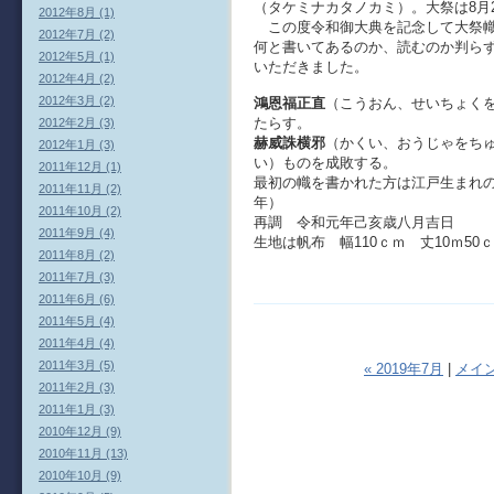
（タケミナカタノカミ）。大祭は8月26
2012年8月 (1)
この度令和御大典を記念して大祭幟
2012年7月 (2)
何と書いてあるのか、読むのか判ら
2012年5月 (1)
いただきました。
2012年4月 (2)
2012年3月 (2)
鴻恩福正直
（こうおん、せいちょく
たらす。
2012年2月 (3)
赫威誅横邪
（かくい、おうじゃをち
2012年1月 (3)
い）ものを成敗する。
2011年12月 (1)
最初の幟を書かれた方は江戸生まれの
2011年11月 (2)
年）
2011年10月 (2)
再調 令和元年己亥歳八月吉日
2011年9月 (4)
生地は帆布 幅110ｃｍ 丈10ｍ50
2011年8月 (2)
2011年7月 (3)
2011年6月 (6)
2011年5月 (4)
2011年4月 (4)
2011年3月 (5)
« 2019年7月
|
メイ
2011年2月 (3)
2011年1月 (3)
2010年12月 (9)
2010年11月 (13)
2010年10月 (9)