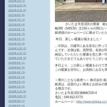
2022年1月 (2)
2021年12月 (2)
2021年11月 (2)
2021年8月 (6)
2021年7月 (2)
さいたま市見沼区の畳屋 銀
2021年6月 (4)
幅3間（540CM）丈150ｃｍの間
2021年5月 (3)
銀虎様のホームページに載せていた
2021年4月 (3)
昨日、新しい暖簾が届きました！
2021年2月 (2)
2021年1月 (4)
...今
回は、川越市にある染元に作っ
2020年12月 (2)
んです。右側は私、髙野登。名前が
2020年11月 (2)
納品していただいた暖簾を見た第一
2020年10月 (3)
ていただきどうもありがとうござい
2020年9月 (1)
本日より、この新しい暖簾をかけて
2020年8月 (5)
この暖簾を目印に、お気軽にお立ち
2020年4月 (3)
2020年3月 (6)
～畳のことなら銀虎へ～ 株式会社 銀
2020年2月 (2)
銀虎は、品質のよい畳表とお好みの
2020年1月 (5)
る畳店です。
2019年11月 (6)
さいたま市見沼区堀崎町520-4
2019年10月 (2)
電話 : 048-812-5773
2019年9月 (1)
ホームページ :
http://www.gintora.co.j
2019年8月 (2)