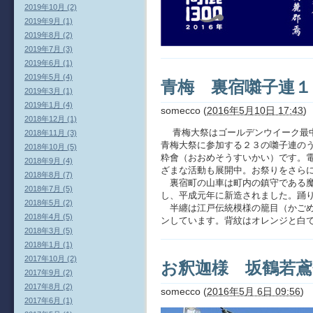
2019年10月 (2)
2019年9月 (1)
2019年8月 (2)
2019年7月 (3)
2019年6月 (1)
2019年5月 (4)
青梅 裏宿囃子連１
2019年3月 (1)
2019年1月 (4)
somecco
(
2016年5月10日 17:43
)
2018年12月 (1)
青梅大祭はゴールデンウイーク最中
2018年11月 (3)
青梅大祭に参加する２３の囃子連の
2018年10月 (5)
粋會（おおめそうすいかい）です。
2018年9月 (4)
ざまな活動も展開中。お祭りをさら
2018年8月 (7)
裏宿町の山車は町内の鎮守である魔
2018年7月 (5)
し、平成元年に新造されました。踊
2018年5月 (2)
半纏は江戸伝統模様の籠目（かごめ
2018年4月 (5)
ンしています。背紋はオレンジと白
2018年3月 (5)
2018年1月 (1)
2017年10月 (2)
お釈迦様 坂鶴若鳶
2017年9月 (2)
2017年8月 (2)
somecco
(
2016年5月 6日 09:56
)
2017年6月 (1)