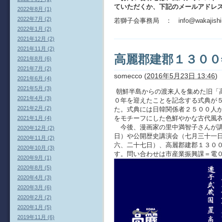
ていただくか、下記のメールアドレ
2022年8月 (1)
2022年7月 (2)
若獅子会事務局 ：
info@wakajishi
2022年1月 (2)
2021年12月 (2)
2021年11月 (2)
高麗郡建郡１３０
2021年8月 (6)
2021年7月 (2)
somecco
(
2016年5月23日 13:46
)
2021年6月 (4)
2021年5月 (3)
朝鮮半島からの渡来人を集めた旧「
2021年4月 (3)
０年を迎えたことを記念する式典が
2021年2月 (2)
た。式典には日韓関係者２５００人
をモチーフにした色鮮やかな古代風
2021年1月 (4)
今後、漫画家の里中満智子さんが講
2020年12月 (2)
日）や公開歴史講演会（七月三十一
2020年11月 (2)
六、二十七日）、高麗郡建郡１３０
2020年10月 (3)
す。問い合わせは市産業振興課＝電
2020年9月 (1)
2020年8月 (5)
2020年4月 (3)
2020年3月 (6)
2020年2月 (2)
2020年1月 (5)
2019年11月 (6)