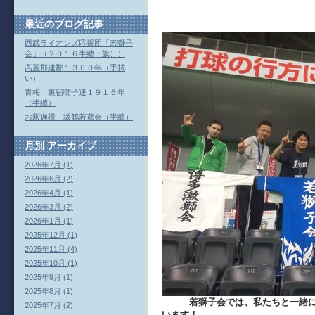
最近のブログ記事
西武ライオンズ応援団「若獅子
会」（２０１６半纏・旗））
高麗郡建郡１３００年（手拭
い）
青梅 裏宿囃子連１９１６年
（半纏）
お釈迦様 坂鶴若鳶会（半纏）
月別
アーカイブ
2026年7月 (1)
2026年6月 (2)
2026年4月 (1)
2026年3月 (2)
2026年1月 (1)
2025年12月 (1)
2025年11月 (4)
2025年10月 (1)
2025年9月 (1)
2025年8月 (1)
若獅子会では、私たちと一緒
2025年7月 (2)
います！