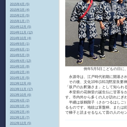
2015年4月 (5)
2015年3月 (4)
2015年2月 (5)
2015年1月 (7)
2014年12月 (5)
2014年11月 (12)
2014年10月 (4)
2014年9月 (1)
2014年6月 (1)
2014年5月 (3)
2014年4月 (12)
2014年3月 (8)
例年5月5日こどもの日に、坂
2014年2月 (4)
永源寺は、江戸時代初期に開基され
2014年1月 (5)
その後、文化10年(1813)黙室良
2013年12月 (6)
「坂戸のお釈迦さま」として知られ
2013年11月 (17)
本堂前の花御堂の誕生仏に甘茶をか
2013年10月 (6)
す。市内外から多くの人が訪れにぎ
2013年4月 (2)
半纏は坂鶴階子（さかつるはしご）
2013年3月 (5)
るものです。地紋は算盤柄、または
2013年2月 (4)
で梯子と読ませるなんて昔の人のセ
2013年1月 (7)
2012年12月 (5)