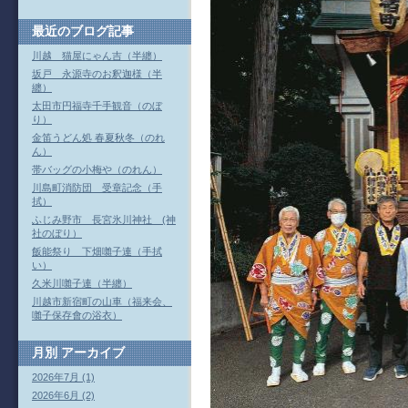
最近のブログ記事
川越 猫屋にゃん吉（半纏）
坂戸 永源寺のお釈迦様（半
纏）
太田市円福寺千手観音（のぼ
り）
金笛うどん処 春夏秋冬（のれ
ん）
帯バッグの小梅や（のれん）
川島町消防団 受章記念（手
拭）
ふじみ野市 長宮氷川神社 (神
社のぼり）
飯能祭り 下畑囃子連（手拭
い）
久米川囃子連（半纏）
川越市新宿町の山車（福来会、
囃子保存會の浴衣）
月別
アーカイブ
2026年7月 (1)
2026年6月 (2)