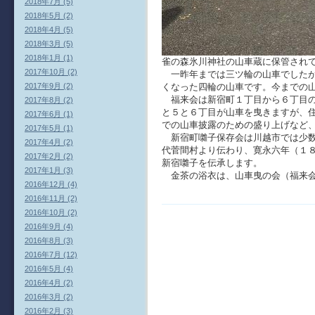
2018年7月 (5)
2018年5月 (2)
2018年4月 (5)
2018年3月 (5)
2018年1月 (1)
雀の森氷川神社の山車蔵に保管され
2017年10月 (2)
一昨年までは三ツ輪の山車でしたが
くなった四輪の山車です。今までの
2017年9月 (2)
福来会は新宿町１丁目から６丁目の
2017年8月 (2)
と５と６丁目が山車を曳きますが、
2017年6月 (1)
での山車披露のための盛り上げなど
2017年5月 (1)
新宿町囃子保存会は川越市では少数
2017年4月 (2)
代菅間村より伝わり、寛永六年（１
2017年2月 (2)
新宿囃子を伝承します。
2017年1月 (3)
金茶の浴衣は、山車曳の会（福来会
2016年12月 (4)
2016年11月 (2)
2016年10月 (2)
2016年9月 (4)
2016年8月 (3)
2016年7月 (12)
2016年5月 (4)
2016年4月 (2)
2016年3月 (2)
2016年2月 (3)