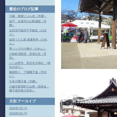
最近のブログ記事
川越 猫屋にゃん吉（半纏）
坂戸 永源寺のお釈迦様（半
纏）
太田市円福寺千手観音（のぼ
り）
金笛うどん処 春夏秋冬（のれ
ん）
帯バッグの小梅や（のれん）
川島町消防団 受章記念（手
拭）
ふじみ野市 長宮氷川神社 (神
社のぼり）
飯能祭り 下畑囃子連（手拭
い）
久米川囃子連（半纏）
川越市新宿町の山車（福来会、
囃子保存會の浴衣）
月別
アーカイブ
2026年7月 (1)
2026年6月 (2)