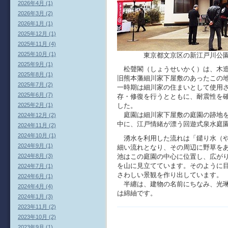
2026年4月 (1)
2026年3月 (2)
2026年1月 (1)
2025年12月 (1)
2025年11月 (4)
2025年10月 (1)
東京都文京区の新江戸川公園内
2025年9月 (1)
松聲閣（しょうせいかく）は、木造
2025年8月 (1)
旧熊本藩細川家下屋敷のあったこの
2025年7月 (2)
一時期は細川家の住まいとして使用
2025年6月 (7)
存・修復を行うとともに、耐震性を
2025年2月 (1)
した。
庭園は細川家下屋敷の庭園の跡地を
2024年12月 (2)
中に、江戸情緒が漂う回遊式泉水庭
2024年11月 (2)
2024年10月 (1)
湧水を利用した流れは「鑓り水（や
2024年9月 (1)
細い流れとなり、その周辺に野草を
2024年8月 (3)
池はこの庭園の中心に位置し、広が
を山に見立てています。そのように
2024年7月 (1)
さわしい景観を作り出しています。
2024年6月 (1)
半纏は、建物の名前にちなみ、光琳
2024年4月 (4)
は綿紬です。
2024年1月 (3)
2023年11月 (2)
2023年10月 (2)
2023年9月 (1)