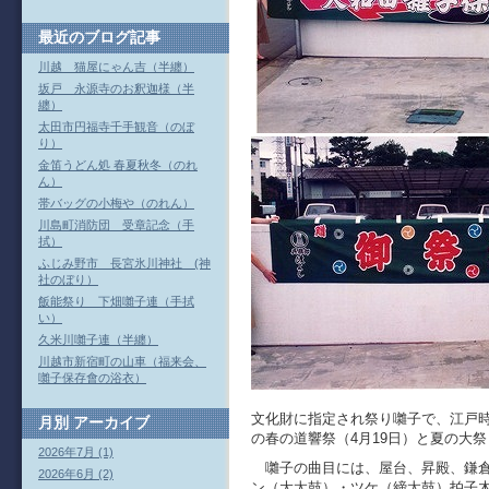
最近のブログ記事
川越 猫屋にゃん吉（半纏）
坂戸 永源寺のお釈迦様（半
纏）
太田市円福寺千手観音（のぼ
り）
金笛うどん処 春夏秋冬（のれ
ん）
帯バッグの小梅や（のれん）
川島町消防団 受章記念（手
拭）
ふじみ野市 長宮氷川神社 (神
社のぼり）
飯能祭り 下畑囃子連（手拭
い）
久米川囃子連（半纏）
川越市新宿町の山車（福来会、
囃子保存會の浴衣）
大和田囃子
文化財に指定され祭り囃子で、江戸
月別
アーカイブ
の春の道響祭（4月19日）と夏の大
2026年7月 (1)
囃子の曲目には、屋台、昇殿、鎌倉
2026年6月 (2)
ン（大太鼓）・ツケ（締太鼓）拍子