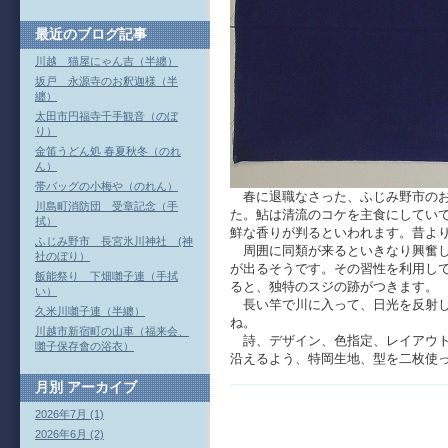
最近のブログ記事
川越 猫屋にゃん吉（半纏）
坂戸 永源寺のお釈迦様（半
纏）
太田市円福寺千手観音（のぼ
り）
金笛うどん処 春夏秋冬（のれ
ん）
帯バッグの小梅や（のれん）
春に退職なさった、ふじみ野市のお
川島町消防団 受章記念（手
た。鮎は清流のコケを主食にしてい
拭）
鮮な香りが判るといわれます。昔よ
ふじみ野市 長宮氷川神社 (神
周囲に同類が来るといきなり興奮し
社のぼり）
が出るそうです。その習性を利用し
飯能祭り 下畑囃子連（手拭
ると、独特のスジの跡がつきます。
い）
長い竿で川に入って、日光を反射し
久米川囃子連（半纏）
ね。
川越市新宿町の山車（福来会、
詩、デザイン、色指定、レイアウト
囃子保存會の浴衣）
沿えるよう、特岡生地、型を二枚使
月別
アーカイブ
2026年7月 (1)
2026年6月 (2)