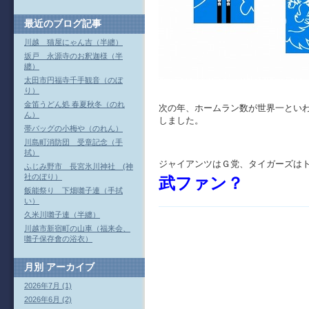
最近のブログ記事
川越 猫屋にゃん吉（半纏）
坂戸 永源寺のお釈迦様（半
纏）
太田市円福寺千手観音（のぼ
り）
金笛うどん処 春夏秋冬（のれ
次の年、ホームラン数が世界一とい
ん）
しました。
帯バッグの小梅や（のれん）
川島町消防団 受章記念（手
拭）
ジャイアンツはＧ党、タイガーズは
ふじみ野市 長宮氷川神社 (神
社のぼり）
武ファン？
飯能祭り 下畑囃子連（手拭
い）
久米川囃子連（半纏）
川越市新宿町の山車（福来会、
囃子保存會の浴衣）
月別
アーカイブ
2026年7月 (1)
2026年6月 (2)