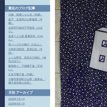
最近のブログ記事
川越 猫屋にゃん吉（半纏）
坂戸 永源寺のお釈迦様（半
纏）
太田市円福寺千手観音（のぼ
り）
金笛うどん処 春夏秋冬（のれ
ん）
帯バッグの小梅や（のれん）
川島町消防団 受章記念（手
拭）
ふじみ野市 長宮氷川神社 (神
社のぼり）
飯能祭り 下畑囃子連（手拭
い）
久米川囃子連（半纏）
川越市新宿町の山車（福来会、
囃子保存會の浴衣）
月別
アーカイブ
2026年7月 (1)
2026年6月 (2)