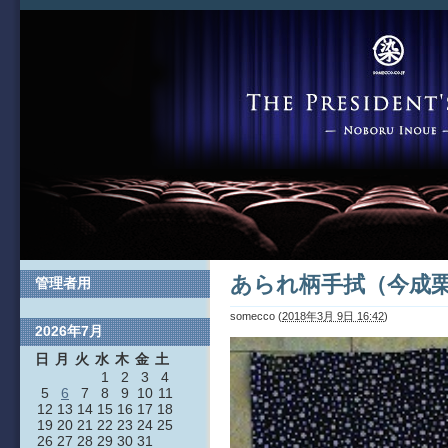
あられ柄手拭（今成
管理者用
somecco
(
2018年3月 9日 16:42
)
2026年7月
日
月
火
水
木
金
土
1
2
3
4
5
6
7
8
9
10
11
12
13
14
15
16
17
18
19
20
21
22
23
24
25
26
27
28
29
30
31