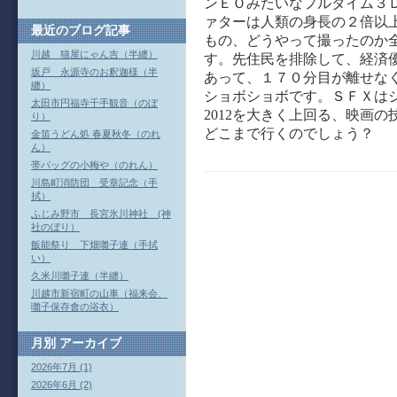
ンＥＯみたいなフルタイム３
ァターは人類の身長の２倍以
最近のブログ記事
もの、どうやって撮ったのか
川越 猫屋にゃん吉（半纏）
す。先住民を排除して、経済
坂戸 永源寺のお釈迦様（半
あって、１７０分目が離せな
纏）
ショボショボです。ＳＦＸは
太田市円福寺千手観音（のぼ
2012を大きく上回る、映画
り）
どこまで行くのでしょう？
金笛うどん処 春夏秋冬（のれ
ん）
帯バッグの小梅や（のれん）
川島町消防団 受章記念（手
拭）
ふじみ野市 長宮氷川神社 (神
社のぼり）
飯能祭り 下畑囃子連（手拭
い）
久米川囃子連（半纏）
川越市新宿町の山車（福来会、
囃子保存會の浴衣）
月別
アーカイブ
2026年7月 (1)
2026年6月 (2)