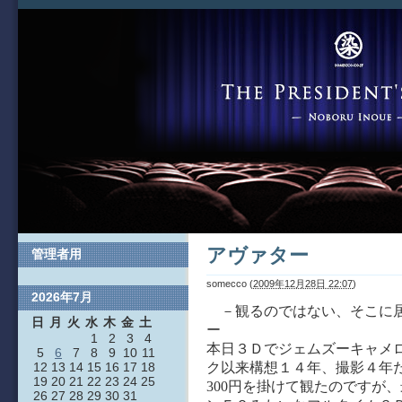
アヴァター
管理者用
somecco
(
2009年12月28日 22:07
)
2026年7月
－観るのではない、そこに
日
月
火
水
木
金
土
1
2
3
4
本日３Ｄでジェムズーキャメ
5
6
7
8
9
10
11
ク以来構想１４年、撮影４年
12
13
14
15
16
17
18
19
20
21
22
23
24
25
300円を掛けて観たのですが
26
27
28
29
30
31