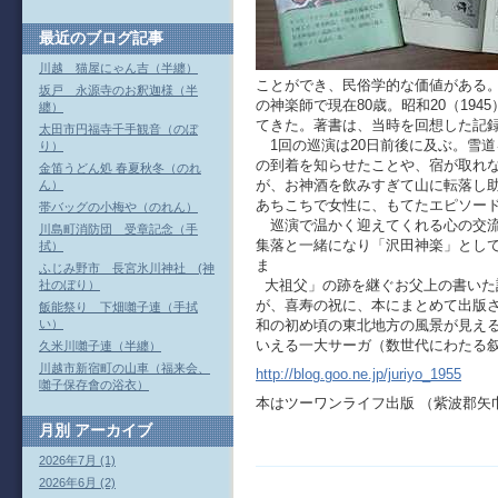
最近のブログ記事
川越 猫屋にゃん吉（半纏）
ことができ、民俗学的な価値がある
坂戸 永源寺のお釈迦様（半
の神楽師で現在80歳。昭和20（19
纏）
てきた。著書は、当時を回想した記
太田市円福寺千手観音（のぼ
1回の巡演は20日前後に及ぶ。雪
り）
の到着を知らせたことや、宿が取れ
金笛うどん処 春夏秋冬（のれ
が、お神酒を飲みすぎて山に転落し
ん）
あちこちで女性に、もてたエピソー
帯バッグの小梅や（のれん）
巡演で温かく迎えてくれる心の交流
川島町消防団 受章記念（手
集落と一緒になり「沢田神楽」として
拭）
ま
ふじみ野市 長宮氷川神社 (神
大祖父」の跡を継ぐお父上の書いた
社のぼり）
が、喜寿の祝に、本にまとめて出版
飯能祭り 下畑囃子連（手拭
和の初め頃の東北地方の風景が見え
い）
いえる一大サーガ（数世代にわたる
久米川囃子連（半纏）
川越市新宿町の山車（福来会、
http://blog.goo.ne.jp/juriyo_1955
囃子保存會の浴衣）
本はツーワンライフ出版 （紫波郡矢巾町高
月別
アーカイブ
2026年7月 (1)
2026年6月 (2)