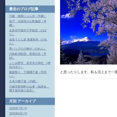
最近のブログ記事
川越 猫屋にゃん吉（半纏）
坂戸 永源寺のお釈迦様（半
纏）
太田市円福寺千手観音（のぼ
り）
金笛うどん処 春夏秋冬（のれ
ん）
帯バッグの小梅や（のれん）
川島町消防団 受章記念（手
拭）
ふじみ野市 長宮氷川神社 (神
社のぼり）
と思ったりします。私も頂上まで一
飯能祭り 下畑囃子連（手拭
い）
久米川囃子連（半纏）
川越市新宿町の山車（福来会、
囃子保存會の浴衣）
月別
アーカイブ
2026年7月 (1)
2026年6月 (2)