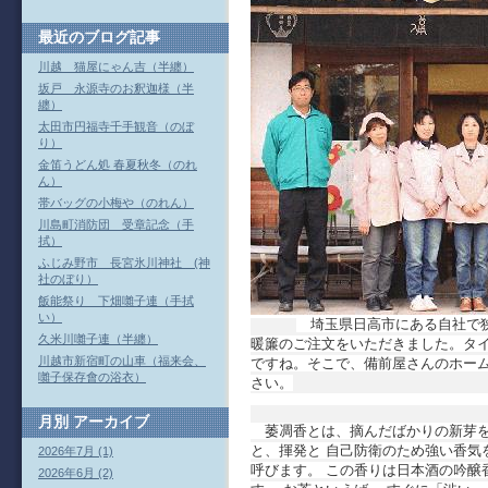
最近のブログ記事
川越 猫屋にゃん吉（半纏）
坂戸 永源寺のお釈迦様（半
纏）
太田市円福寺千手観音（のぼ
り）
金笛うどん処 春夏秋冬（のれ
ん）
帯バッグの小梅や（のれん）
川島町消防団 受章記念（手
拭）
ふじみ野市 長宮氷川神社 (神
社のぼり）
飯能祭り 下畑囃子連（手拭
い）
埼玉県日高市にある自社で狭
久米川囃子連（半纏）
暖簾のご注文をいただきました。タ
川越市新宿町の山車（福来会、
ですね。そこで、備前屋さんのホー
囃子保存會の浴衣）
さい。
月別
アーカイブ
萎凋香とは、摘んだばかりの新芽を、
と、揮発と 自己防衛のため強い香気
2026年7月 (1)
呼びます。 この香りは日本酒の吟醸
2026年6月 (2)