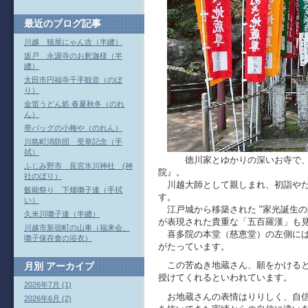
最近のブログ記事
川越 猫屋にゃん吉（半纏）
坂戸 永源寺のお釈迦様（半
纏）
太田市円福寺千手観音（のぼ
り）
金笛うどん処 春夏秋冬（のれ
ん）
帯バッグの小梅や（のれん）
川島町消防団 受章記念（手
拭）
徳川家とゆかりの深いお寺で
ふじみ野市 長宮氷川神社 (神
院』。
社のぼり）
川越大師として親しまれ、初詣やだ
飯能祭り 下畑囃子連（手拭
す。
い）
江戸城から移築された "家光誕生の間
久米川囃子連（半纏）
が表現された貴重な「五百羅漢」も
川越市新宿町の山車（福来会、
喜多院の本堂（慈恵堂）の左側には
囃子保存會の浴衣）
がたっています。
この苦ぬき地蔵さん、願をかけると
月別
アーカイブ
授けてくれるといわれています。
2026年7月 (1)
お地蔵さんの表情はりりしく、自信
2026年6月 (2)