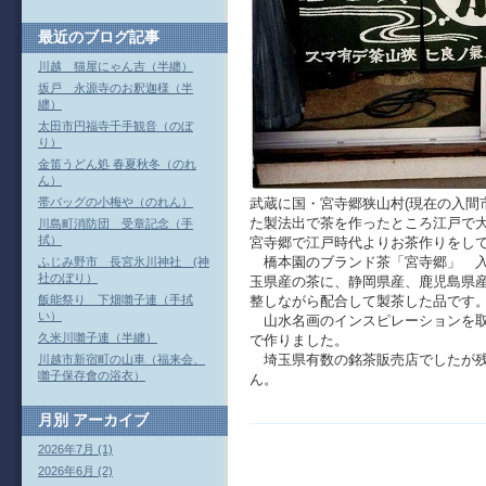
最近のブログ記事
川越 猫屋にゃん吉（半纏）
坂戸 永源寺のお釈迦様（半
纏）
太田市円福寺千手観音（のぼ
り）
金笛うどん処 春夏秋冬（のれ
ん）
武蔵に国・宮寺郷狭山村(現在の入間
帯バッグの小梅や（のれん）
た製法出で茶を作ったところ江戸で
川島町消防団 受章記念（手
拭）
宮寺郷で江戸時代よりお茶作りをし
橋本園のブランド茶「宮寺郷」 入
ふじみ野市 長宮氷川神社 (神
社のぼり）
玉県産の茶に、静岡県産、鹿児島県産
整しながら配合して製茶した品です
飯能祭り 下畑囃子連（手拭
い）
山水名画のインスピレーションを取
久米川囃子連（半纏）
で作りました。
埼玉県有数の銘茶販売店でしたが残
川越市新宿町の山車（福来会、
囃子保存會の浴衣）
ん。
月別
アーカイブ
2026年7月 (1)
2026年6月 (2)