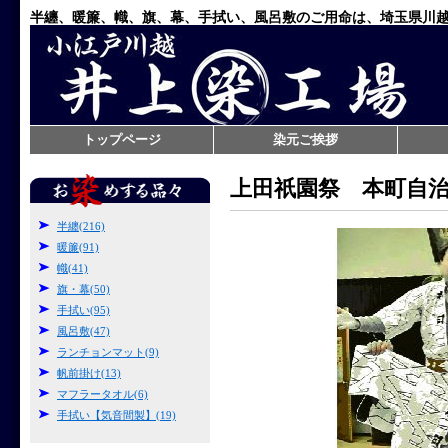
半纏、暖簾、幟、旗、幕、手拭い、風呂敷のご用命は、埼玉県川
トップページ
染元ご挨拶
上田祇園祭 本町自
半纏(216)
暖簾(91)
幟(41)
旗・幕(50)
手拭い(95)
風呂敷(47)
ランチョンマット(9)
帆前掛け(13)
マフラータオル(6)
手拭い【気音間製】(19)