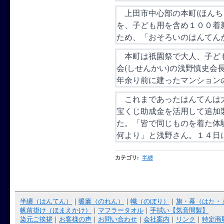
上田市中心部の本町(ほんち
を、子ども用を含め１００着
ため、「おそろいのはんてん
本町は祇園祭で大人、子ども
会(しせんかい)の浅野慎史
年余り前に建ったマンション
これまであったはんてんは大
宝くじ助成金を活用して追加
た。「皆で同じものを着た体
何より」と浅野さん。１４日
カテゴリ
:
半纏
半纏（はんてん）
｜
暖簾（のれん）
｜
幟（のぼり）
｜
旗・幕（はた・
帆前掛け（ほまえかけ）
｜
マフラータオル
｜
手拭い【気音間製】
染元ご挨拶
｜
お客様の声
｜
お問い合わせ
｜
会社案内
｜
リンク
｜
特定商