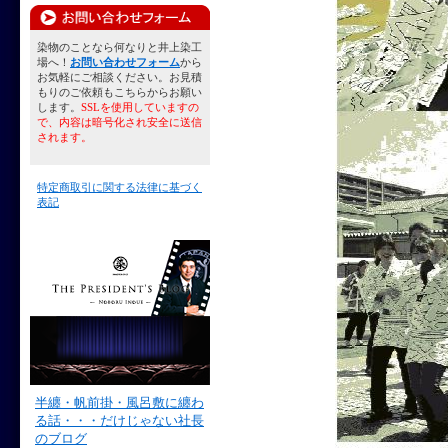
染物のことなら何なりと井上染工
場へ！
お問い合わせフォーム
から
お気軽にご相談ください。お見積
もりのご依頼もこちらからお願い
します。
SSLを使用していますの
で、内容は暗号化され安全に送信
されます。
特定商取引に関する法律に基づく
表記
半纏・帆前掛・風呂敷に纏わ
る話・・・だけじゃない社長
のブログ