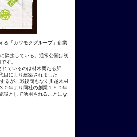
迎える「カワモクグループ」創業
に隣接している。通常公開は初
園です。
されているのは材木商たる所
2代目により建築されました。
するが、戦後間もなく川越木材
３０年より同社の創業１５０年
施設として活用されることにな