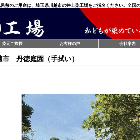
風呂敷のご用命は、埼玉県川越市の井上染工場をご指名ください。全国
染元ご挨拶
お客様の声
会社案内
越市 丹徳庭園（手拭い）