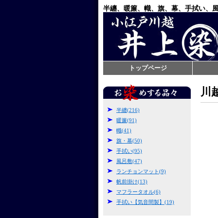
半纏、暖簾、幟、旗、幕、手拭い、
トップページ
川
半纏(216)
暖簾(91)
幟(41)
旗・幕(50)
手拭い(95)
風呂敷(47)
ランチョンマット(9)
帆前掛け(13)
マフラータオル(6)
手拭い【気音間製】(19)