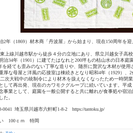
2年（1869）材木商「丹波屋」から始まり、現在150周年を
。
東上線川越市駅から徒歩４分の立地にあり、県立川越女子高校
明治34年（1901）に建てたはなれと200坪もの枯山水の日本庭
0年を経ても歪みのない丁寧な造りや、随所に贅沢な木材が使用
重厚な母屋と洋風の応接室は棟続きとなり昭和4年（1929）、
次大戦中の統制令により材木を扱えなくなったため一時閉業
として再出発、現在のカワモクグループに続いています。平成
念事業として、庭園を一般公開すると共に離れが食事処や宿泊
した。
0-0041 埼玉県川越市六軒町1-8-2
https://tantoku.jp/
い 100ｃｍ 特岡
リ
:
手拭い