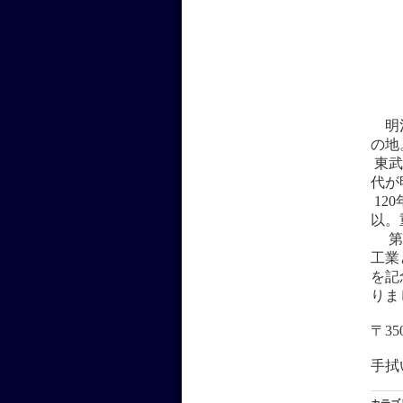
明治
の地
東武
代が
12
以。
第二
工業
を記
りま
〒35
手拭
カテゴ