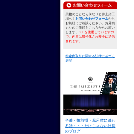
染物のことなら何なりと井上染工
場へ！
お問い合わせフォーム
から
お気軽にご相談ください。お見積
もりのご依頼もこちらからお願い
します。
SSLを使用していますの
で、内容は暗号化され安全に送信
されます。
特定商取引に関する法律に基づく
表記
半纏・帆前掛・風呂敷に纏わ
る話・・・だけじゃない社長
のブログ