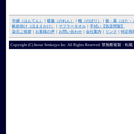
半纏（はんてん）
｜
暖簾（のれん）
｜
幟（のぼり）
｜
旗・幕（はた・
帆前掛け（ほまえかけ）
｜
マフラータオル
｜
手拭い【気音間製】
染元ご挨拶
｜
お客様の声
｜
お問い合わせ
｜
会社案内
｜
リンク
｜
特定商
Copyright (C) Inoue Senkojyo Inc. All Rights R