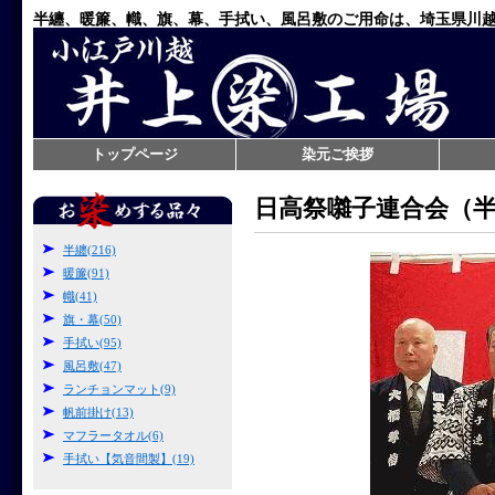
半纏、暖簾、幟、旗、幕、手拭い、風呂敷のご用命は、埼玉県川
トップページ
染元ご挨拶
日高祭囃子連合会（
半纏(216)
暖簾(91)
幟(41)
旗・幕(50)
手拭い(95)
風呂敷(47)
ランチョンマット(9)
帆前掛け(13)
マフラータオル(6)
手拭い【気音間製】(19)