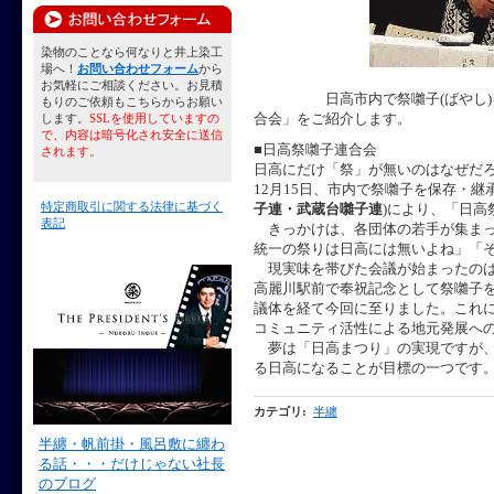
染物のことなら何なりと井上染工
場へ！
お問い合わせフォーム
から
お気軽にご相談ください。お見積
日高市内で祭囃子(ばやし)
もりのご依頼もこちらからお願い
合会」をご紹介します。
します。
SSLを使用していますの
で、内容は暗号化され安全に送信
■日高祭囃子連合会
されます。
日高にだけ「祭」が無いのはなぜだろ
12月15日、市内で祭囃子を保存・継承
特定商取引に関する法律に基づく
子連・武蔵台囃子連
)により、「日高
表記
きっかけは、各団体の若手が集まっ
統一の祭りは日高には無いよね」「
現実味を帯びた会議が始まったのは、
高麗川駅前で奉祝記念として祭囃子
議体を経て今回に至りました。これ
コミュニティ活性による地元発展へ
夢は「日高まつり」の実現ですが、
る日高になることが目標の一つです
カテゴリ
:
半纏
半纏・帆前掛・風呂敷に纏わ
る話・・・だけじゃない社長
のブログ