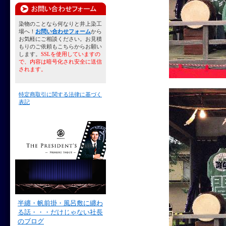
染物のことなら何なりと井上染工
場へ！
お問い合わせフォーム
から
お気軽にご相談ください。お見積
もりのご依頼もこちらからお願い
します。
SSLを使用していますの
で、内容は暗号化され安全に送信
されます。
特定商取引に関する法律に基づく
表記
半纏・帆前掛・風呂敷に纏わ
る話・・・だけじゃない社長
のブログ