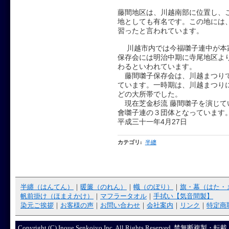
藤間地区は、川越南部に位置し、
地としても有名です。この地には
習ったと言われています。
川越市内では今福囃子連中が本
保存会には明治中期に寺尾地区よ
わるといわれています。
藤間囃子保存会は、川越まつりで
ています。一時期は、川越まつり
どの大所帯でした。
現在芝金杉流 藤間囃子を演じて
會囃子連の３団体となっています
平成三十一年4月27日
カテゴリ
:
半纏
半纏（はんてん）
｜
暖簾（のれん）
｜
幟（のぼり）
｜
旗・幕（はた・
帆前掛け（ほまえかけ）
｜
マフラータオル
｜
手拭い【気音間製】
染元ご挨拶
｜
お客様の声
｜
お問い合わせ
｜
会社案内
｜
リンク
｜
特定商
Copyright (C) Inoue Senkojyo Inc. All Rights R