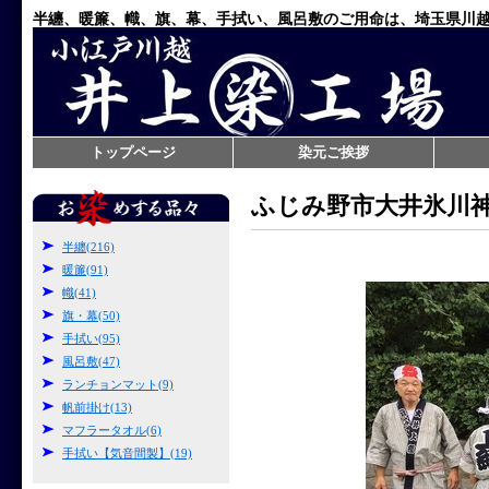
半纏、暖簾、幟、旗、幕、手拭い、風呂敷のご用命は、埼玉県川
トップページ
染元ご挨拶
ふじみ野市大井氷川
半纏(216)
暖簾(91)
幟(41)
旗・幕(50)
手拭い(95)
風呂敷(47)
ランチョンマット(9)
帆前掛け(13)
マフラータオル(6)
手拭い【気音間製】(19)