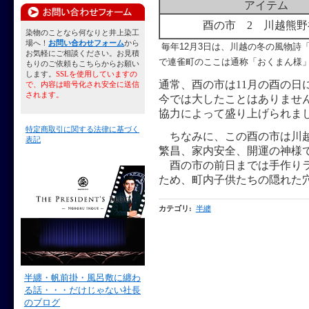
アイテム
酉の市 2 川越熊野
染物のことなら何なりと井上染工
場へ！
お問い合わせフォーム
から
毎年12月3日は、川越の冬の風物詩
お気軽にご相談ください。お見積
で連雀町のここは通称「おくまん様
もりのご依頼もこちらからお願い
します。
SSLを使用していますの
通常、酉の市は11月の酉の日
で、内容は暗号化され安全に送信
されます。
今では大したことはありませ
協力によって盛り上げられま
特定商取引に関する法律に基づく
ちなみに、この酉の市は川越
表記
繁昌、家内安全、開運の神様
酉の市の前日までは手作りラ
ため、町内子供たちの隠れた
カテゴリ
:
半纏
半纏・帆前掛・風呂敷に纏わ
る話・・・だけじゃない社長
のブログ