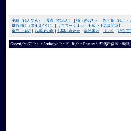
半纏（はんてん）
｜
暖簾（のれん）
｜
幟（のぼり）
｜
旗・幕（はた・
帆前掛け（ほまえかけ）
｜
マフラータオル
｜
手拭い【気音間製】
染元ご挨拶
｜
お客様の声
｜
お問い合わせ
｜
会社案内
｜
リンク
｜
特定商
Copyright (C) Inoue Senkojyo Inc. All Rights R