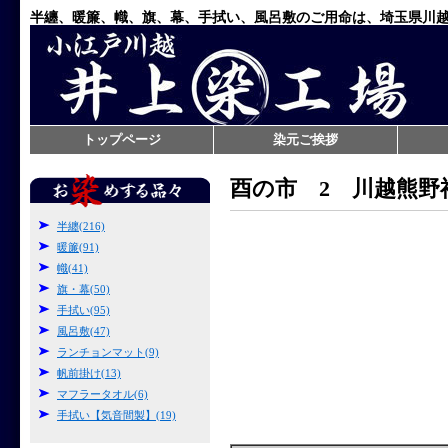
半纏、暖簾、幟、旗、幕、手拭い、風呂敷のご用命は、埼玉県川
トップページ
染元ご挨拶
酉の市 2 川越熊野
半纏(216)
暖簾(91)
幟(41)
旗・幕(50)
手拭い(95)
風呂敷(47)
ランチョンマット(9)
帆前掛け(13)
マフラータオル(6)
手拭い【気音間製】(19)