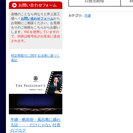
白髭北睦様
染物のことなら何なりと井上染工
カテゴリ
:
半纏
場へ！
お問い合わせフォーム
から
お気軽にご相談ください。お見積
もりのご依頼もこちらからお願い
します。
SSLを使用していますの
で、内容は暗号化され安全に送信
されます。
特定商取引に関する法律に基づく
表記
半纏・帆前掛・風呂敷に纏わ
る話・・・だけじゃない社長
のブログ