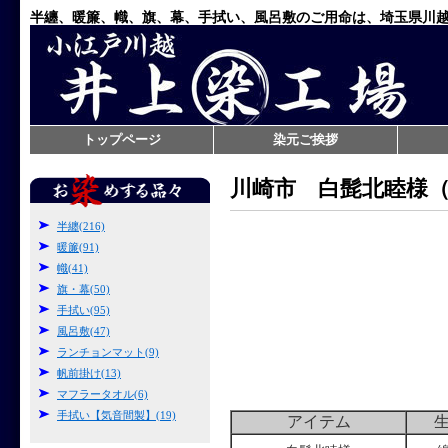
半纏、暖簾、幟、旗、幕、手拭い、風呂敷のご用命は、埼玉県川
トップページ
染元ご挨拶
川崎市 白髭北睦様
半纏(216)
暖簾(91)
幟(41)
旗・幕(50)
手拭い(95)
風呂敷(47)
ランチョンマット(9)
帆前掛け(13)
マフラータオル(6)
手拭い【気音間製】(19)
アイテム