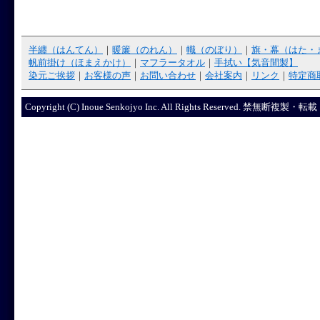
半纏（はんてん）
｜
暖簾（のれん）
｜
幟（のぼり）
｜
旗・幕（はた・
帆前掛け（ほまえかけ）
｜
マフラータオル
｜
手拭い【気音間製】
染元ご挨拶
｜
お客様の声
｜
お問い合わせ
｜
会社案内
｜
リンク
｜
特定商
Copyright (C) Inoue Senkojyo Inc. All Rights R