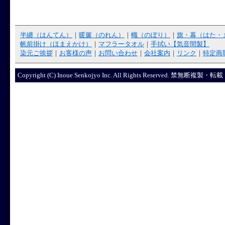
半纏（はんてん）
｜
暖簾（のれん）
｜
幟（のぼり）
｜
旗・幕（はた・
帆前掛け（ほまえかけ）
｜
マフラータオル
｜
手拭い【気音間製】
染元ご挨拶
｜
お客様の声
｜
お問い合わせ
｜
会社案内
｜
リンク
｜
特定商
Copyright (C) Inoue Senkojyo Inc. All Rights R