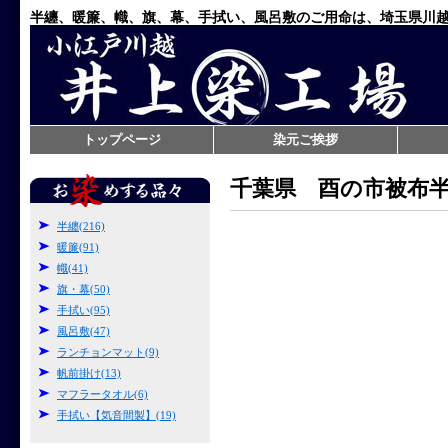
半纏、暖簾、幟、旗、幕、手拭い、風呂敷のご用命は、埼玉県川
トップページ
染元ご挨拶
千葉県 酉の市被布
半纏(216)
暖簾(91)
幟(41)
旗・幕(50)
手拭い(95)
風呂敷(47)
ランチョンマット(9)
帆前掛け(13)
マフラータオル(6)
手拭い【気音間製】(19)