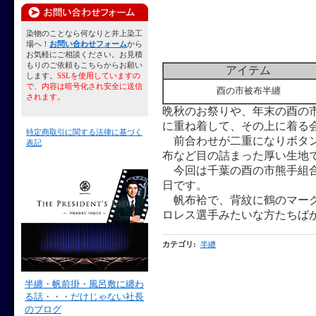
染物のことなら何なりと井上染工
場へ！
お問い合わせフォーム
から
お気軽にご相談ください。お見積
もりのご依頼もこちらからお願い
アイテム
します。
SSLを使用していますの
で、内容は暗号化され安全に送信
酉の市被布半纏
されます。
晩秋のお祭りや、年末の酉の
に重ね着して、その上に着る
特定商取引に関する法律に基づく
前合わせが二重になりボタン
表記
布など目の詰まった厚い生地
今回は千葉の酉の市熊手組合
日です。
帆布袷で、背紋に鶴のマークが
ロレス選手みたいな方たちば
カテゴリ
:
半纏
半纏・帆前掛・風呂敷に纏わ
る話・・・だけじゃない社長
のブログ