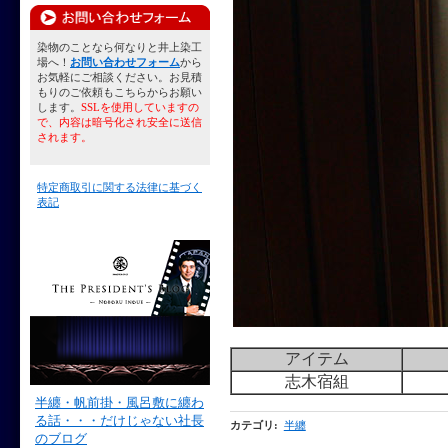
染物のことなら何なりと井上染工
場へ！
お問い合わせフォーム
から
お気軽にご相談ください。お見積
もりのご依頼もこちらからお願い
します。
SSLを使用していますの
で、内容は暗号化され安全に送信
されます。
特定商取引に関する法律に基づく
表記
アイテム
志木宿組
半纏・帆前掛・風呂敷に纏わ
る話・・・だけじゃない社長
カテゴリ
:
半纏
のブログ