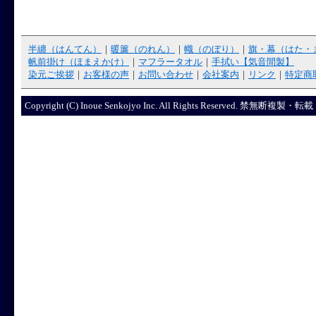
半纏（はんてん）
｜
暖簾（のれん）
｜
幟（のぼり）
｜
旗・幕（はた・
帆前掛け（ほまえかけ）
｜
マフラータオル
｜
手拭い【気音間製】
染元ご挨拶
｜
お客様の声
｜
お問い合わせ
｜
会社案内
｜
リンク
｜
特定商
Copyright (C) Inoue Senkojyo Inc. All Rights R