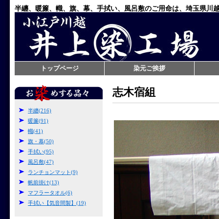
半纏、暖簾、幟、旗、幕、手拭い、風呂敷のご用命は、埼玉県川
トップページ
染元ご挨拶
志木宿組
半纏(216)
暖簾(91)
幟(41)
旗・幕(50)
手拭い(95)
風呂敷(47)
ランチョンマット(9)
帆前掛け(13)
マフラータオル(6)
手拭い【気音間製】(19)