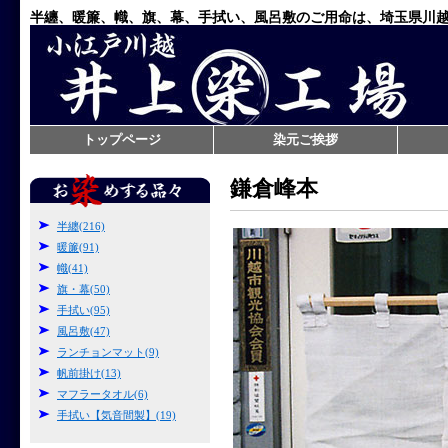
半纏、暖簾、幟、旗、幕、手拭い、風呂敷のご用命は、埼玉県川
トップページ
染元ご挨拶
鎌倉峰本
半纏(216)
暖簾(91)
幟(41)
旗・幕(50)
手拭い(95)
風呂敷(47)
ランチョンマット(9)
帆前掛け(13)
マフラータオル(6)
手拭い【気音間製】(19)