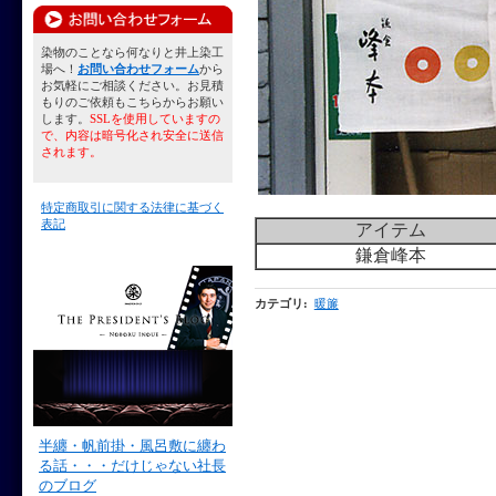
染物のことなら何なりと井上染工
場へ！
お問い合わせフォーム
から
お気軽にご相談ください。お見積
もりのご依頼もこちらからお願い
します。
SSLを使用していますの
で、内容は暗号化され安全に送信
されます。
特定商取引に関する法律に基づく
表記
アイテム
鎌倉峰本
カテゴリ
:
暖簾
半纏・帆前掛・風呂敷に纏わ
る話・・・だけじゃない社長
のブログ