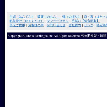
半纏（はんてん）
｜
暖簾（のれん）
｜
幟（のぼり）
｜
旗・幕（はた・
帆前掛け（ほまえかけ）
｜
マフラータオル
｜
手拭い【気音間製】
染元ご挨拶
｜
お客様の声
｜
お問い合わせ
｜
会社案内
｜
リンク
｜
特定商
Copyright (C) Inoue Senkojyo Inc. All Rights R