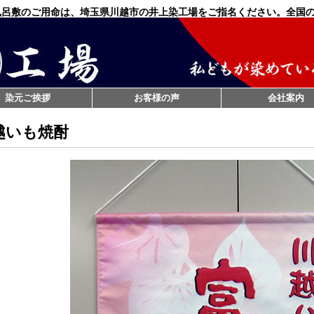
風呂敷のご用命は、埼玉県川越市の井上染工場をご指名ください。全国
染元ご挨拶
お客様の声
会社案内
越いも焼酎