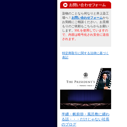
染物のことなら何なりと井上染工
場へ！
お問い合わせフォーム
から
お気軽にご相談ください。お見積
もりのご依頼もこちらからお願い
します。
SSLを使用していますの
で、内容は暗号化され安全に送信
されます。
特定商取引に関する法律に基づく
表記
半纏・帆前掛・風呂敷に纏わ
る話・・・だけじゃない社長
のブログ