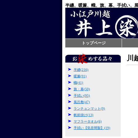
半纏、暖簾、幟、旗、幕、手拭い、
トップページ
川
半纏(216)
暖簾(91)
幟(41)
旗・幕(50)
手拭い(95)
風呂敷(47)
ランチョンマット(9)
帆前掛け(13)
マフラータオル(6)
手拭い【気音間製】(19)