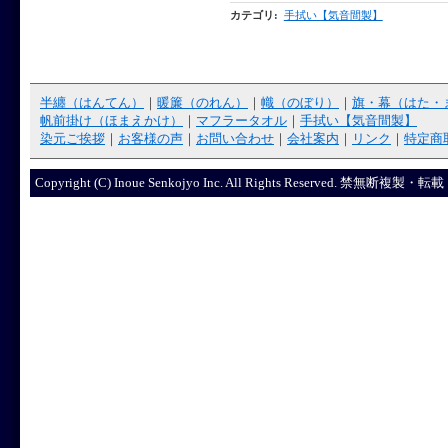
カテゴリ
:
手拭い【気音間製】
半纏（はんてん）
｜
暖簾（のれん）
｜
幟（のぼり）
｜
旗・幕（はた・
帆前掛け（ほまえかけ）
｜
マフラータオル
｜
手拭い【気音間製】
染元ご挨拶
｜
お客様の声
｜
お問い合わせ
｜
会社案内
｜
リンク
｜
特定商
Copyright (C) Inoue Senkojyo Inc. All Rights R