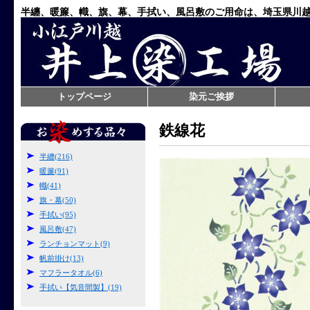
半纏、暖簾、幟、旗、幕、手拭い、風呂敷のご用命は、埼玉県川
トップページ
染元ご挨拶
鉄線花
半纏(216)
暖簾(91)
幟(41)
旗・幕(50)
手拭い(95)
風呂敷(47)
ランチョンマット(9)
帆前掛け(13)
マフラータオル(6)
手拭い【気音間製】(19)