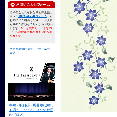
染物のことなら何なりと井上染工
場へ！
お問い合わせフォーム
から
お気軽にご相談ください。お見積
もりのご依頼もこちらからお願い
します。
SSLを使用していますの
で、内容は暗号化され安全に送信
されます。
特定商取引に関する法律に基づく
表記
半纏・帆前掛・風呂敷に纏わ
る話・・・だけじゃない社長
のブログ